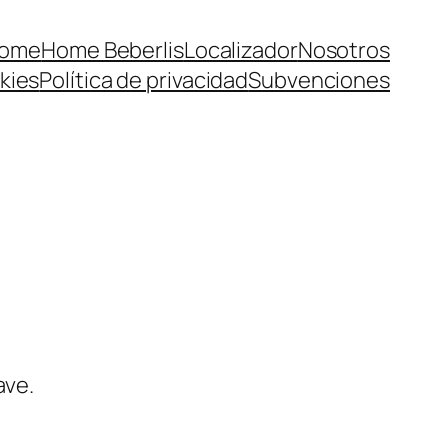
ome
Home Beberlis
Localizador
Nosotros
kies
Política de privacidad
Subvenciones
ave.