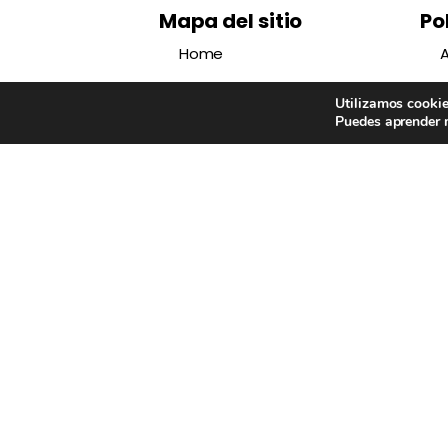
Mapa del sitio
Po
Home
A
Children Shoes Magazine
P
Utilizamos cookie
Puedes aprender m
Casual
P
Brooklyn
Essentials
Nosotros
Localizador
B2B