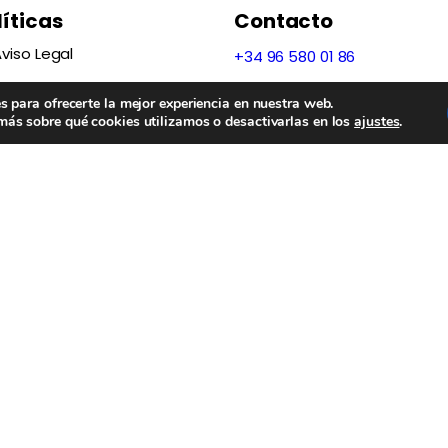
líticas
Contacto
viso Legal
+34 96 580 01 86
olítica de privacidad
s para ofrecerte la mejor experiencia en nuestra web.
Polígono Industrial El Rubial
ás sobre qué cookies utilizamos o desactivarlas en los
ajustes
.
Calle 2, nº 1, Parcela 147
olítica de Cookies
03400 Villena, Alicante
Condiciones de uso
Subvenciones