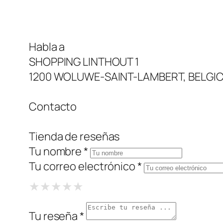
Habla a
SHOPPING LINTHOUT 1
1200 WOLUWE-SAINT-LAMBERT, BELGI
Contacto
Tienda de reseñas
Tu nombre *
Tu correo electrónico *
1 Star
2 Stars
3 Stars
4 Stars
5 Stars
★
★
★
★
★
★
★
★
★
★
★
★
★
★
★
Tu reseña *