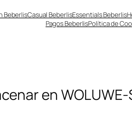
n Beberlis
Casual Beberlis
Essentials Beberlis
H
Pagos Beberlis
Política de Coo
acenar en WOLUWE-