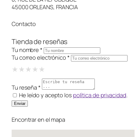
45000 ORLEANS, FRANCIA
Contacto
Tienda de reseñas
Tu nombre *
Tu correo electrónico *
1 Star
2 Stars
3 Stars
4 Stars
5 Stars
★
★
★
★
★
★
★
★
★
★
★
★
★
★
★
Tu reseña *
He leído y acepto los
política de privacidad
.
Encontrar en el mapa