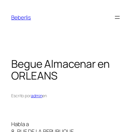
Beberlis
Begue
Almacenar en
ORLEANS
Escrito por
admin
en
Habla a
8, RUE DE LA REPUBLIQUE