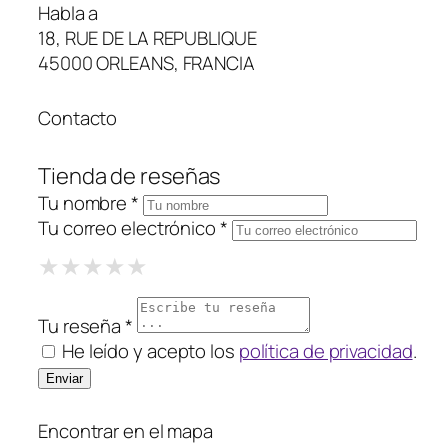
Habla a
18, RUE DE LA REPUBLIQUE
45000 ORLEANS, FRANCIA
Contacto
Tienda de reseñas
Tu nombre *
Tu correo electrónico *
1 Star
2 Stars
3 Stars
4 Stars
5 Stars
★
★
★
★
★
★
★
★
★
★
★
★
★
★
★
Tu reseña *
He leído y acepto los
política de privacidad
.
Encontrar en el mapa