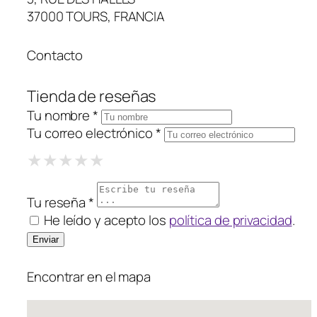
37000 TOURS, FRANCIA
Contacto
Tienda de reseñas
Tu nombre *
Tu correo electrónico *
1 Star
2 Stars
3 Stars
4 Stars
5 Stars
★
★
★
★
★
★
★
★
★
★
★
★
★
★
★
Tu reseña *
He leído y acepto los
política de privacidad
.
Encontrar en el mapa