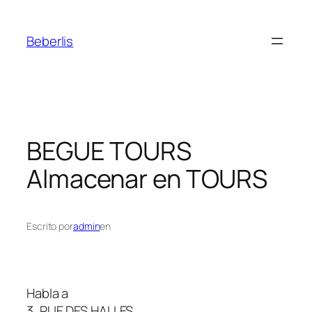
Beberlis
BEGUE TOURS
Almacenar en TOURS
Escrito por
admin
en
Habla a
3, RUE DES HALLES