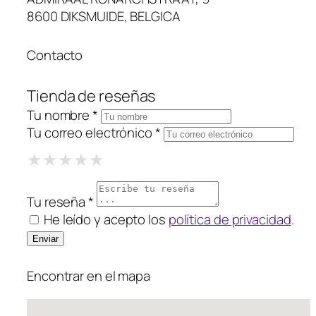
8600 DIKSMUIDE, BELGICA
Contacto
Tienda de reseñas
Tu nombre *
Tu correo electrónico *
1 Star
2 Stars
3 Stars
4 Stars
5 Stars
★
★
★
★
★
★
★
★
★
★
★
★
★
★
★
Tu reseña *
He leído y acepto los
política de privacidad
.
Encontrar en el mapa