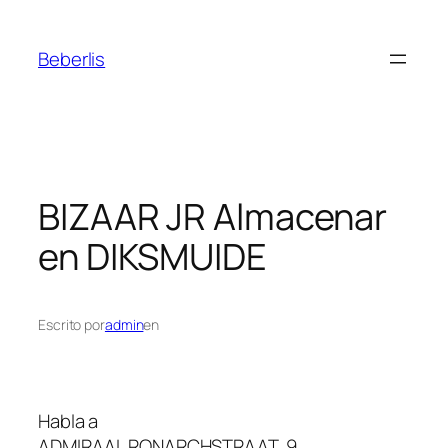
Beberlis
BIZAAR JR
Almacenar
en DIKSMUIDE
Escrito por
admin
en
Habla a
ADMIRAAL RONARCHSTRAAT, 9