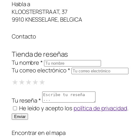
Habla a
KLOOSTERSTRAAT, 37
9910 KNESSELARE, BELGICA
Contacto
Tienda de reseñas
Tu nombre *
Tu correo electrónico *
1 Star
2 Stars
3 Stars
4 Stars
5 Stars
★
★
★
★
★
★
★
★
★
★
★
★
★
★
★
Tu reseña *
He leído y acepto los
política de privacidad
.
Encontrar en el mapa