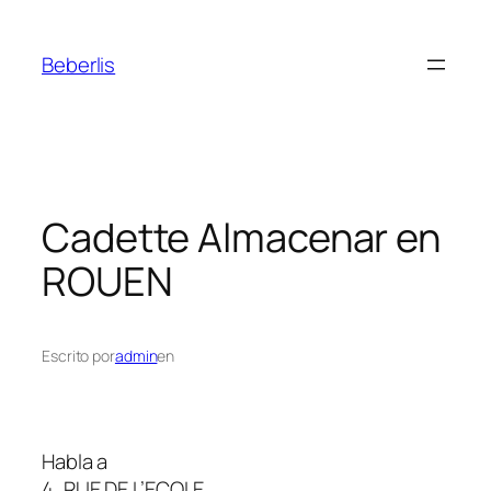
Beberlis
Cadette
Almacenar en
ROUEN
Escrito por
admin
en
Habla a
4, RUE DE L’ECOLE