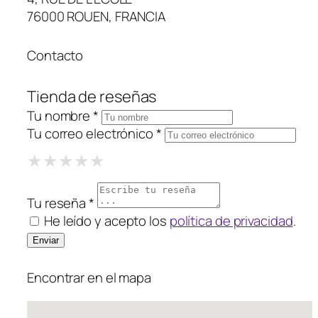
76000 ROUEN, FRANCIA
Contacto
Tienda de reseñas
Tu nombre *
Tu correo electrónico *
1 Star
2 Stars
3 Stars
4 Stars
5 Stars
★
★
★
★
★
★
★
★
★
★
★
★
★
★
★
Tu reseña *
He leído y acepto los
política de privacidad
.
Encontrar en el mapa