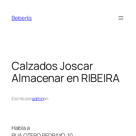
Beberlis
Calzados Joscar
Almacenar en RIBEIRA
Escrito por
admin
en
Habla a
RUA OTERO PEDRAYO, 10