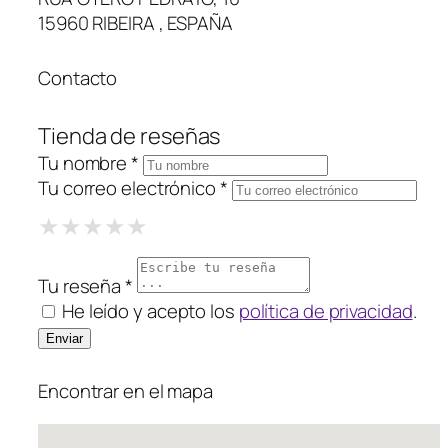
15960 RIBEIRA , ESPAÑA
Contacto
Tienda de reseñas
Tu nombre *
Tu correo electrónico *
1 Star
2 Stars
3 Stars
4 Stars
5 Stars
★
★
★
★
★
★
★
★
★
★
★
★
★
★
★
Tu reseña *
He leído y acepto los
política de privacidad
.
Encontrar en el mapa