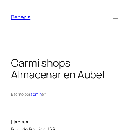
Beberlis
Carmi shops
Almacenar en Aubel
Escrito por
admin
en
Habla a
Rue de Battice 128