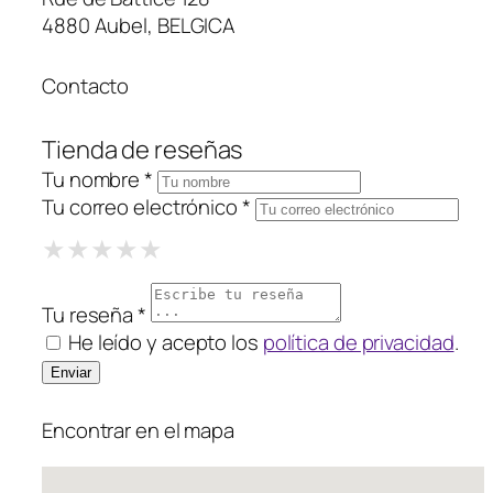
4880 Aubel, BELGICA
Contacto
Tienda de reseñas
Tu nombre *
Tu correo electrónico *
1 Star
2 Stars
3 Stars
4 Stars
5 Stars
★
★
★
★
★
★
★
★
★
★
★
★
★
★
★
Tu reseña *
He leído y acepto los
política de privacidad
.
Encontrar en el mapa