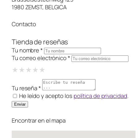
1980 ZEMST, BELGICA
Contacto
Tienda de reseñas
Tu nombre *
Tu correo electrónico *
1 Star
2 Stars
3 Stars
4 Stars
5 Stars
★
★
★
★
★
★
★
★
★
★
★
★
★
★
★
Tu reseña *
He leído y acepto los
política de privacidad
.
Encontrar en el mapa