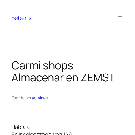
Beberlis
Carmi shops
Almacenar en ZEMST
Escrito por
admin
en
Habla a
Brusselsesteenweg 129