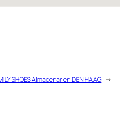
MILY SHOES
Almacenar en DEN HAAG
→