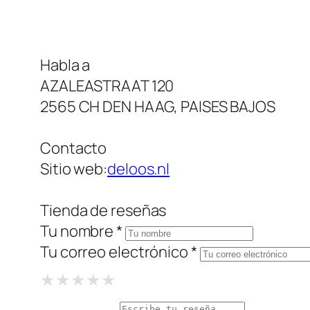
Habla a
AZALEASTRAAT 120
2565 CH DEN HAAG, PAISES BAJOS
Contacto
Sitio web:
deloos.nl
Tienda de reseñas
Tu nombre *
Tu correo electrónico *
1 Star
2 Stars
3 Stars
4 Stars
5 Stars
★
★
★
★
★
★
★
★
★
★
★
★
★
★
★