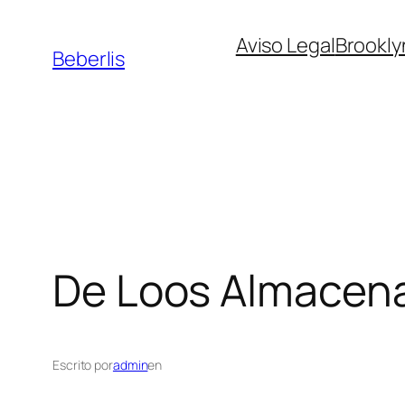
Aviso Legal
Brookly
Beberlis
De Loos
Almacen
Escrito por
admin
en