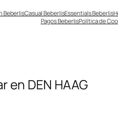
n Beberlis
Casual Beberlis
Essentials Beberlis
H
Pagos Beberlis
Política de Coo
ar en DEN HAAG