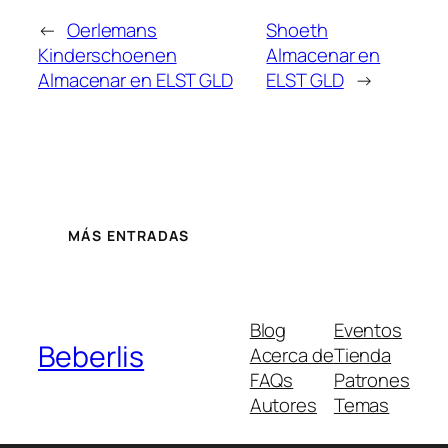
←
Oerlemans
Shoeth
Kinderschoenen
Almacenar en
Almacenar en ELST GLD
ELST GLD
→
MÁS ENTRADAS
Blog
Eventos
Beberlis
Acerca de
Tienda
FAQs
Patrones
Autores
Temas