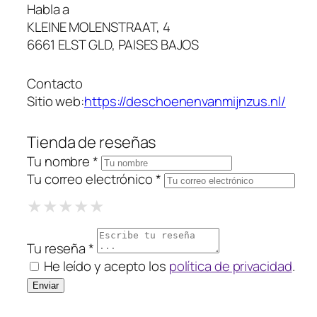
Habla a
KLEINE MOLENSTRAAT, 4
6661 ELST GLD, PAISES BAJOS
Contacto
Sitio web:
https://deschoenenvanmijnzus.nl/
Tienda de reseñas
Tu nombre *
Tu correo electrónico *
1 Star
2 Stars
3 Stars
4 Stars
5 Stars
★
★
★
★
★
★
★
★
★
★
★
★
★
★
★
Tu reseña *
He leído y acepto los
política de privacidad
.