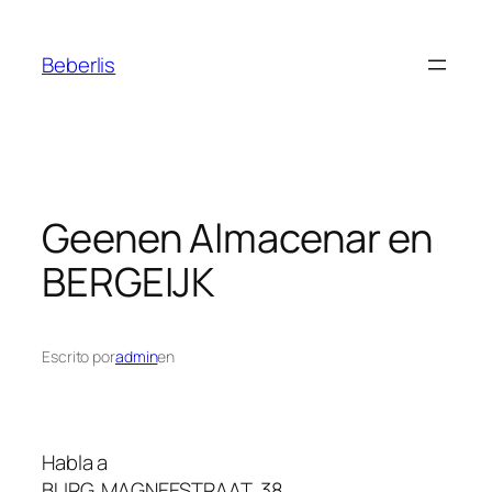
Beberlis
Geenen
Almacenar en
BERGEIJK
Escrito por
admin
en
Habla a
BURG. MAGNEESTRAAT, 38