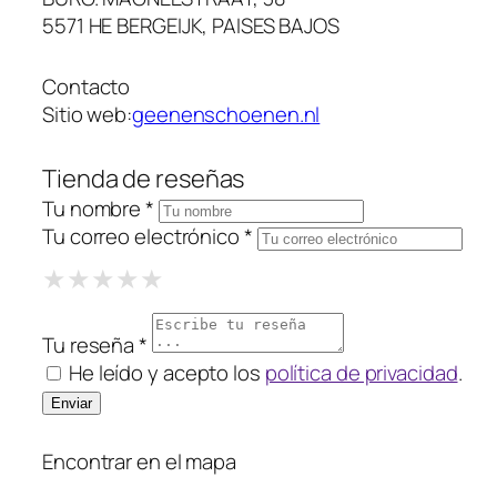
5571 HE BERGEIJK, PAISES BAJOS
Contacto
Sitio web:
geenenschoenen.nl
Tienda de reseñas
Tu nombre *
Tu correo electrónico *
1 Star
2 Stars
3 Stars
4 Stars
5 Stars
★
★
★
★
★
★
★
★
★
★
★
★
★
★
★
Tu reseña *
He leído y acepto los
política de privacidad
.
Encontrar en el mapa