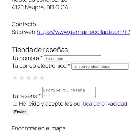
4120 Neupré, BELGICA
Contacto
Sitio web:
https://www.germainecollard.com/fr/
Tienda de reseñas
Tu nombre *
Tu correo electrónico *
1 Star
2 Stars
3 Stars
4 Stars
5 Stars
★
★
★
★
★
★
★
★
★
★
★
★
★
★
★
Tu reseña *
He leído y acepto los
política de privacidad
.
Encontrar en el mapa