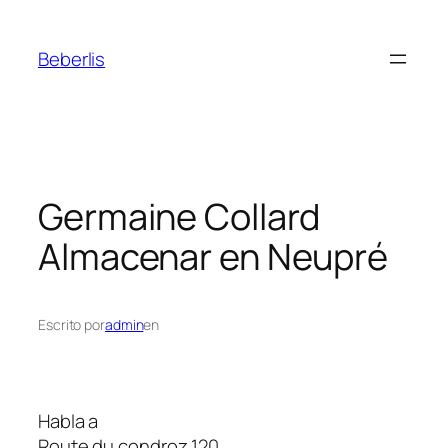
Beberlis
Germaine Collard
Almacenar en Neupré
Escrito por
admin
en
Habla a
Route du condroz 120