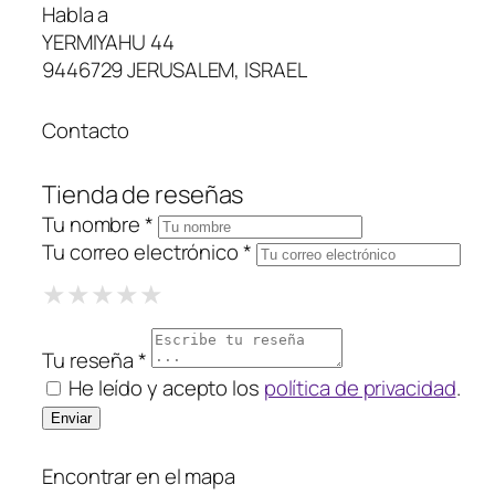
Habla a
YERMIYAHU 44
9446729 JERUSALEM, ISRAEL
Contacto
Tienda de reseñas
Tu nombre *
Tu correo electrónico *
1 Star
2 Stars
3 Stars
4 Stars
5 Stars
★
★
★
★
★
★
★
★
★
★
★
★
★
★
★
Tu reseña *
He leído y acepto los
política de privacidad
.
Encontrar en el mapa