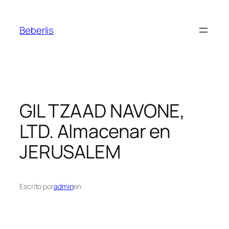
Beberlis
GIL TZAAD NAVONE,
LTD.
Almacenar en
JERUSALEM
Escrito por
admin
en