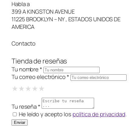
Habla a
399 A KINGSTON AVENUE
11225 BROOKLYN – NY , ESTADOS UNIDOS DE
AMERICA
Contacto
Tienda de reseñas
Tu nombre *
Tu correo electrónico *
1 Star
2 Stars
3 Stars
4 Stars
5 Stars
★
★
★
★
★
★
★
★
★
★
★
★
★
★
★
Tu reseña *
He leído y acepto los
política de privacidad
.