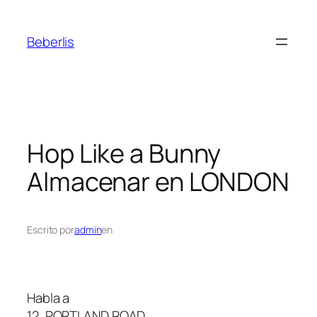
Beberlis
Hop Like a Bunny
Almacenar en LONDON
Escrito por
admin
en
Habla a
12, PORTLAND ROAD