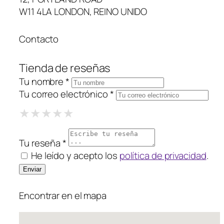
W11 4LA LONDON, REINO UNIDO
Contacto
Tienda de reseñas
Tu nombre *
Tu correo electrónico *
1 Star
2 Stars
3 Stars
4 Stars
5 Stars
★
★
★
★
★
★
★
★
★
★
★
★
★
★
★
Tu reseña *
He leído y acepto los
política de privacidad
.
Encontrar en el mapa