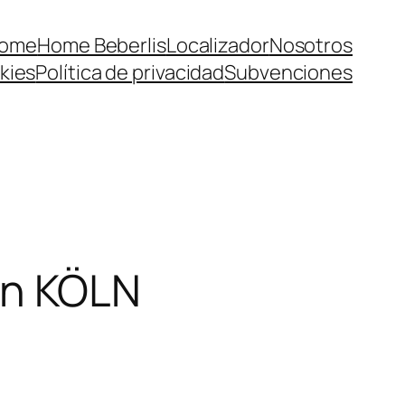
ome
Home Beberlis
Localizador
Nosotros
kies
Política de privacidad
Subvenciones
en KÖLN