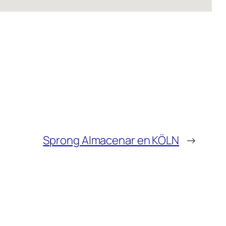
Sprong
Almacenar en KÖLN
→