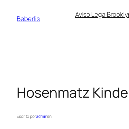
Aviso Legal
Brookly
Beberlis
Hosenmatz Kind
Escrito por
admin
en