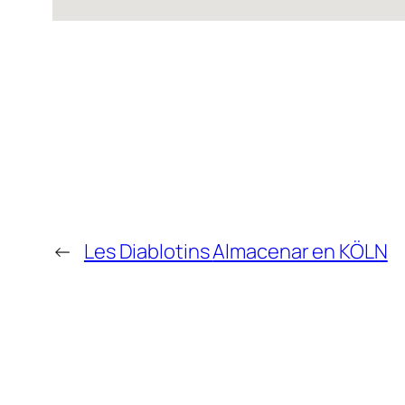
←
Les Diablotins
Almacenar en KÖLN