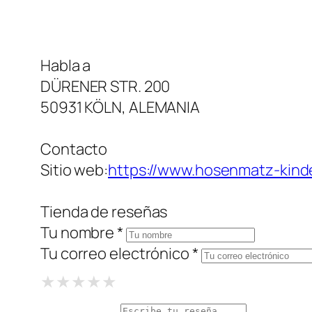
Habla a
DÜRENER STR. 200
50931 KÖLN, ALEMANIA
Contacto
Sitio web:
https://www.hosenmatz-kin
Tienda de reseñas
Tu nombre *
Tu correo electrónico *
1 Star
2 Stars
3 Stars
4 Stars
5 Stars
★
★
★
★
★
★
★
★
★
★
★
★
★
★
★