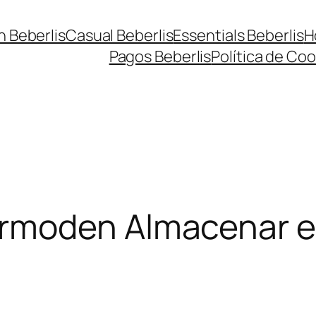
n Beberlis
Casual Beberlis
Essentials Beberlis
H
Pagos Beberlis
Política de Coo
ermoden
Almacenar 