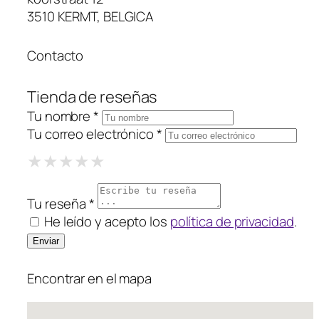
3510 KERMT, BELGICA
Contacto
Tienda de reseñas
Tu nombre *
Tu correo electrónico *
1 Star
2 Stars
3 Stars
4 Stars
5 Stars
★
★
★
★
★
★
★
★
★
★
★
★
★
★
★
Tu reseña *
He leído y acepto los
política de privacidad
.
Encontrar en el mapa