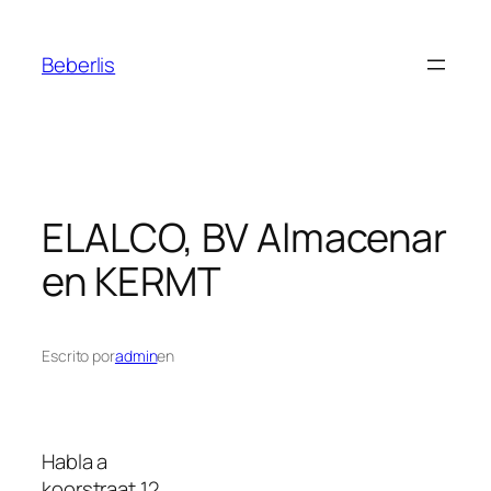
Beberlis
ELALCO, BV
Almacenar
en KERMT
Escrito por
admin
en
Habla a
koorstraat 12