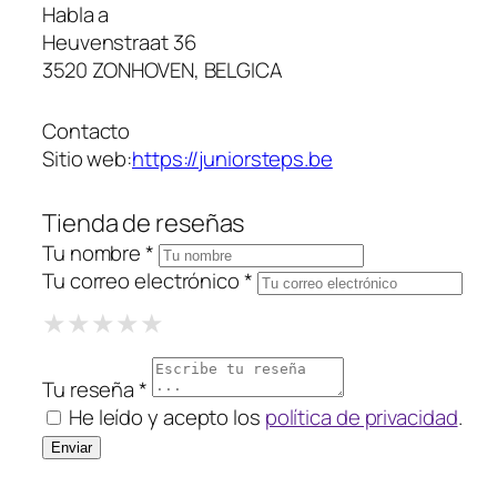
Habla a
Heuvenstraat 36
3520 ZONHOVEN, BELGICA
Contacto
Sitio web:
https://juniorsteps.be
Tienda de reseñas
Tu nombre *
Tu correo electrónico *
1 Star
2 Stars
3 Stars
4 Stars
5 Stars
★
★
★
★
★
★
★
★
★
★
★
★
★
★
★
Tu reseña *
He leído y acepto los
política de privacidad
.