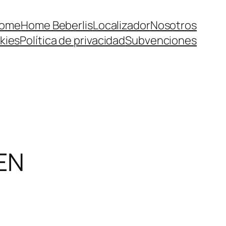
ome
Home Beberlis
Localizador
Nosotros
kies
Política de privacidad
Subvenciones
EN