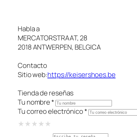
Habla a
MERCATORSTRAAT, 28
2018 ANTWERPEN, BELGICA
Contacto
Sitio web:
https://keisershoes.be
Tienda de reseñas
Tu nombre *
Tu correo electrónico *
1 Star
2 Stars
3 Stars
4 Stars
5 Stars
★
★
★
★
★
★
★
★
★
★
★
★
★
★
★