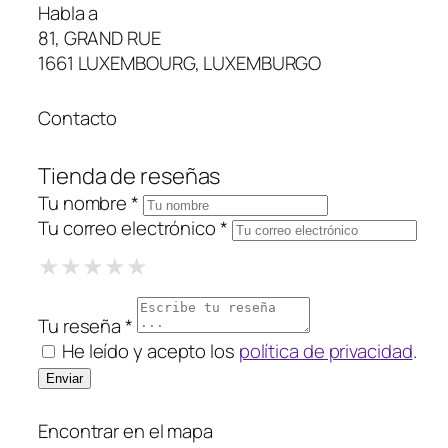
Habla a
81, GRAND RUE
1661 LUXEMBOURG, LUXEMBURGO
Contacto
Tienda de reseñas
Tu nombre *
Tu correo electrónico *
1 Star
2 Stars
3 Stars
4 Stars
5 Stars
★
★
★
★
★
★
★
★
★
★
★
★
★
★
★
Tu reseña *
He leído y acepto los
política de privacidad
.
Encontrar en el mapa