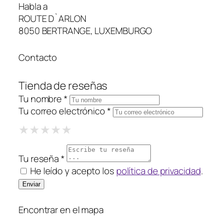
Habla a
ROUTE D`ARLON
8050 BERTRANGE, LUXEMBURGO
Contacto
Tienda de reseñas
Tu nombre *
Tu correo electrónico *
1 Star
2 Stars
3 Stars
4 Stars
5 Stars
★
★
★
★
★
★
★
★
★
★
★
★
★
★
★
Tu reseña *
He leído y acepto los
política de privacidad
.
Encontrar en el mapa