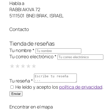
Habla a
RABBI AKIVA 72
5111501 BNEI BRAK, ISRAEL
Contacto
Tienda de reseñas
Tu nombre *
Tu correo electrónico *
1 Star
2 Stars
3 Stars
4 Stars
5 Stars
★
★
★
★
★
★
★
★
★
★
★
★
★
★
★
Tu reseña *
He leído y acepto los
política de privacidad
.
Encontrar en el mapa