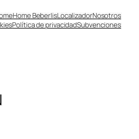
ome
Home Beberlis
Localizador
Nosotros
kies
Política de privacidad
Subvenciones
N