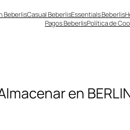
n Beberlis
Casual Beberlis
Essentials Beberlis
H
Pagos Beberlis
Política de Coo
Almacenar en BERLI