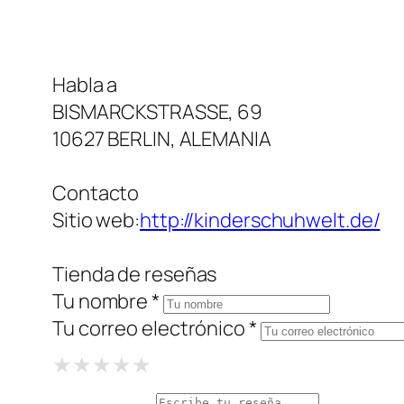
Habla a
BISMARCKSTRASSE, 69
10627 BERLIN, ALEMANIA
Contacto
Sitio web:
http://kinderschuhwelt.de/
Tienda de reseñas
Tu nombre *
Tu correo electrónico *
1 Star
2 Stars
3 Stars
4 Stars
5 Stars
★
★
★
★
★
★
★
★
★
★
★
★
★
★
★