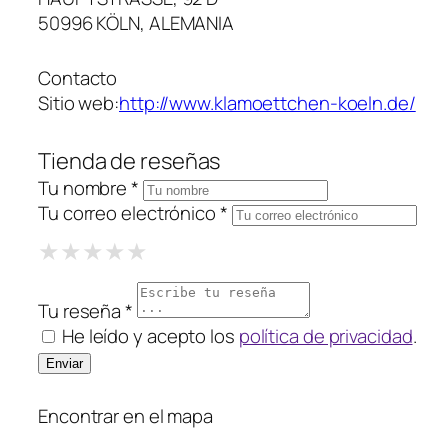
50996 KÖLN, ALEMANIA
Contacto
Sitio web:
http://www.klamoettchen-koeln.de/
Tienda de reseñas
Tu nombre *
Tu correo electrónico *
1 Star
2 Stars
3 Stars
4 Stars
5 Stars
★
★
★
★
★
★
★
★
★
★
★
★
★
★
★
Tu reseña *
He leído y acepto los
política de privacidad
.
Encontrar en el mapa