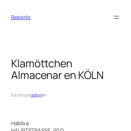
Beberlis
Klamöttchen
Almacenar en KÖLN
Escrito por
admin
en
Habla a
HAUPTSTRASSE, 92 D