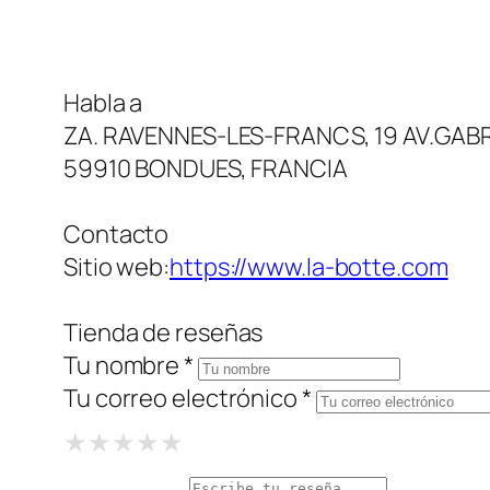
Habla a
ZA. RAVENNES-LES-FRANCS, 19 AV.GAB
59910 BONDUES, FRANCIA
Contacto
Sitio web:
https://www.la-botte.com
Tienda de reseñas
Tu nombre *
Tu correo electrónico *
1 Star
2 Stars
3 Stars
4 Stars
5 Stars
★
★
★
★
★
★
★
★
★
★
★
★
★
★
★