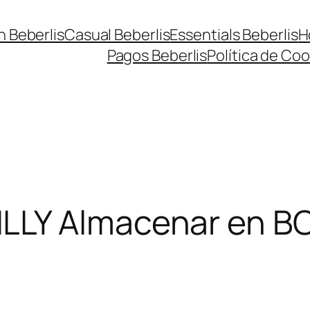
n Beberlis
Casual Beberlis
Essentials Beberlis
H
Pagos Beberlis
Política de Coo
ILLY
Almacenar en 