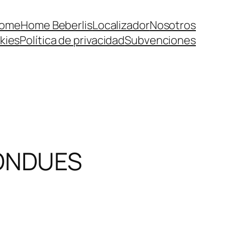
ome
Home Beberlis
Localizador
Nosotros
kies
Política de privacidad
Subvenciones
BONDUES