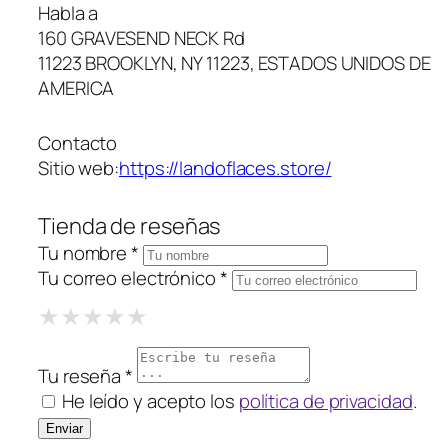
Habla a
160 GRAVESEND NECK Rd
11223 BROOKLYN, NY 11223, ESTADOS UNIDOS DE
AMERICA
Contacto
Sitio web:
https://landoflaces.store/
Tienda de reseñas
Tu nombre *
Tu correo electrónico *
1 Star
2 Stars
3 Stars
4 Stars
5 Stars
★
★
★
★
★
★
★
★
★
★
★
★
★
★
★
Tu reseña *
He leído y acepto los
política de privacidad
.