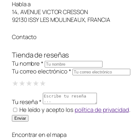
Habla a
14, AVENUE VICTOR CRESSON
92130 ISSY LES MOULINEAUX, FRANCIA
Contacto
Tienda de reseñas
Tu nombre *
Tu correo electrónico *
1 Star
2 Stars
3 Stars
4 Stars
5 Stars
★
★
★
★
★
★
★
★
★
★
★
★
★
★
★
Tu reseña *
He leído y acepto los
política de privacidad
.
Encontrar en el mapa