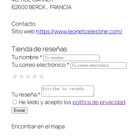
62600 BERCK , FRANCIA
Contacto
Sitio web:
https://www.leonetcelestine.com/
Tienda de reseñas
Tu nombre *
Tu correo electrónico *
1 Star
2 Stars
3 Stars
4 Stars
5 Stars
★
★
★
★
★
★
★
★
★
★
★
★
★
★
★
Tu reseña *
He leído y acepto los
política de privacidad
.
Encontrar en el mapa