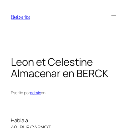
Beberlis
Leon et Celestine
Almacenar en BERCK
Escrito por
admin
en
Habla a
40, RUE CARNOT