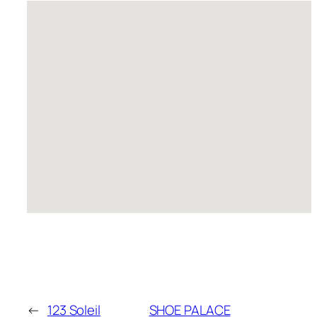
←
123 Soleil
SHOE PALACE