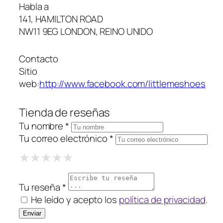
Habla a
141, HAMILTON ROAD
NW11 9EG LONDON, REINO UNIDO
Contacto
Sitio
web:
http://www.facebook.com/littlemeshoes
Tienda de reseñas
Tu nombre *
Tu correo electrónico *
1 Star
2 Stars
3 Stars
4 Stars
5 Stars
★
★
★
★
★
★
★
★
★
★
★
★
★
★
★
Tu reseña *
He leído y acepto los
política de privacidad
.