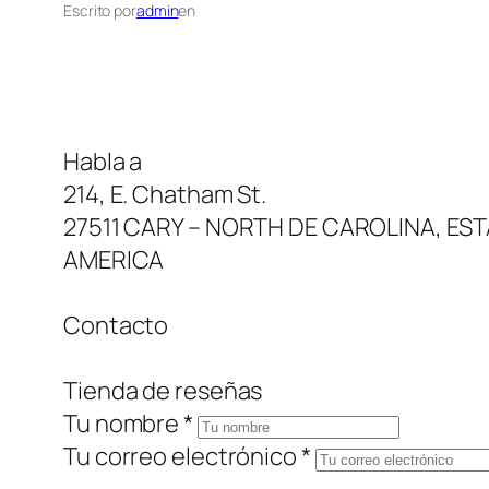
Escrito por
admin
en
Habla a
214, E. Chatham St.
27511 CARY – NORTH DE CAROLINA, ES
AMERICA
Contacto
Tienda de reseñas
Tu nombre *
Tu correo electrónico *