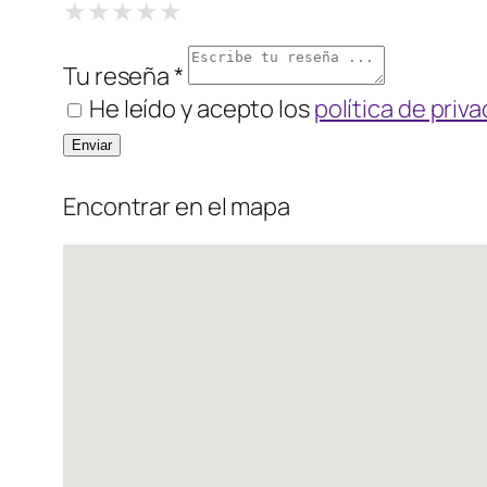
1 Star
2 Stars
3 Stars
4 Stars
5 Stars
★
★
★
★
★
★
★
★
★
★
★
★
★
★
★
Tu reseña *
He leído y acepto los
política de priv
Encontrar en el mapa