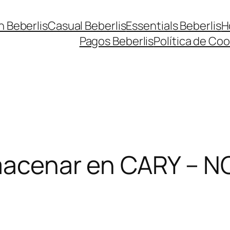
n Beberlis
Casual Beberlis
Essentials Beberlis
H
Pagos Beberlis
Política de Coo
acenar en CARY – 