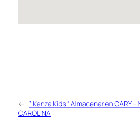
←
” Kenza Kids “
Almacenar en CARY –
CAROLINA