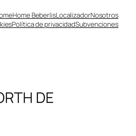
ome
Home Beberlis
Localizador
Nosotros
kies
Política de privacidad
Subvenciones
NORTH DE