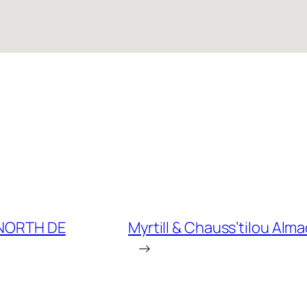
 NORTH DE
Myrtill & Chauss’tilou
Alma
→