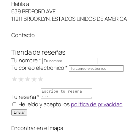
Habla a
639 BEDFORD AVE
11211 BROOKLYN, ESTADOS UNIDOS DE AMERICA
Contacto
Tienda de reseñas
Tu nombre *
Tu correo electrónico *
1 Star
2 Stars
3 Stars
4 Stars
5 Stars
★
★
★
★
★
★
★
★
★
★
★
★
★
★
★
Tu reseña *
He leído y acepto los
política de privacidad
.
Encontrar en el mapa