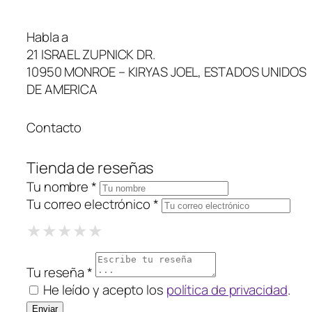
Habla a
21 ISRAEL ZUPNICK DR.
10950 MONROE – KIRYAS JOEL, ESTADOS UNIDOS
DE AMERICA
Contacto
Tienda de reseñas
Tu nombre *
Tu correo electrónico *
1 Star
2 Stars
3 Stars
4 Stars
5 Stars
★
★
★
★
★
★
★
★
★
★
★
★
★
★
★
Tu reseña *
He leído y acepto los
política de privacidad
.