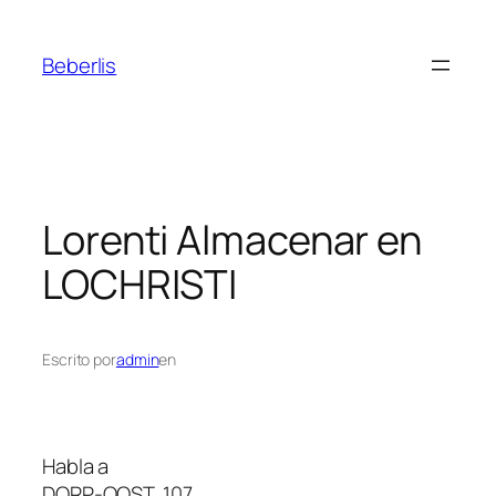
Beberlis
Lorenti
Almacenar en
LOCHRISTI
Escrito por
admin
en
Habla a
DORP-OOST, 107