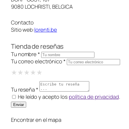
9080 LOCHRISTI, BELGICA
Contacto
Sitio web:
lorenti.be
Tienda de reseñas
Tu nombre *
Tu correo electrónico *
1 Star
2 Stars
3 Stars
4 Stars
5 Stars
★
★
★
★
★
★
★
★
★
★
★
★
★
★
★
Tu reseña *
He leído y acepto los
política de privacidad
.
Encontrar en el mapa