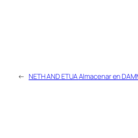
←
NETH AND ETUA
Almacenar en DAM