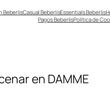
n Beberlis
Casual Beberlis
Essentials Beberlis
H
Pagos Beberlis
Política de Coo
cenar en DAMME