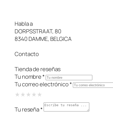
Habla a
DORPSSTRAAT, 80
8340 DAMME, BELGICA
Contacto
Tienda de reseñas
Tu nombre *
Tu correo electrónico *
1 Star
2 Stars
3 Stars
4 Stars
5 Stars
★
★
★
★
★
★
★
★
★
★
★
★
★
★
★
Tu reseña *