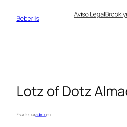
Aviso Legal
Brookly
Beberlis
Lotz of Dotz
Alma
Escrito por
admin
en