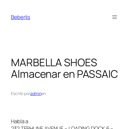
Beberlis
MARBELLA SHOES
Almacenar en PASSAIC
Escrito por
admin
en
Habla a
232 TERHUNE AVENUE – LOADING DOCK 6 –