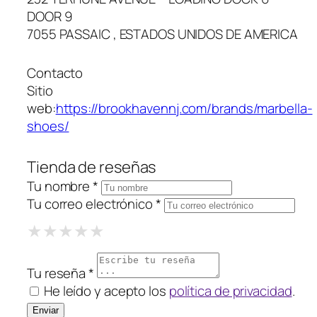
DOOR 9
7055 PASSAIC , ESTADOS UNIDOS DE AMERICA
Contacto
Sitio
web:
https://brookhavennj.com/brands/marbella-
shoes/
Tienda de reseñas
Tu nombre *
Tu correo electrónico *
1 Star
2 Stars
3 Stars
4 Stars
5 Stars
★
★
★
★
★
★
★
★
★
★
★
★
★
★
★
Tu reseña *
He leído y acepto los
política de privacidad
.