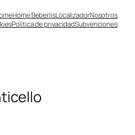
ome
Home Beberlis
Localizador
Nosotros
kies
Política de privacidad
Subvenciones
icello