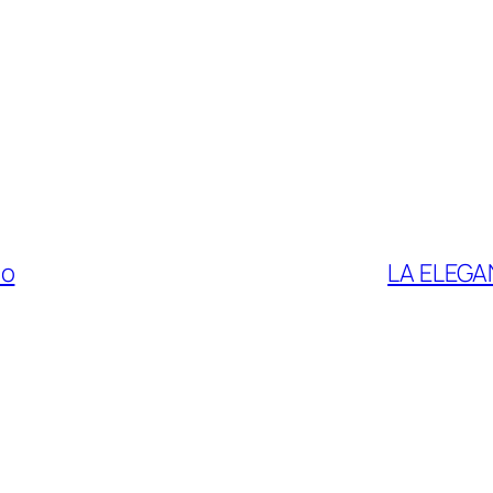
lo
LA ELEG