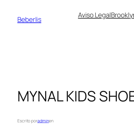
Aviso Legal
Brookly
Beberlis
MYNAL KIDS SHO
Escrito por
admin
en