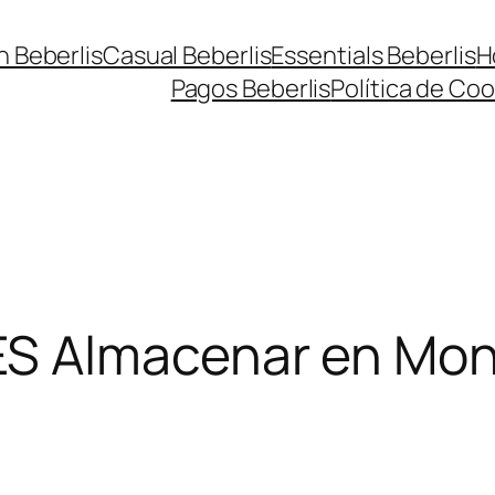
n Beberlis
Casual Beberlis
Essentials Beberlis
H
Pagos Beberlis
Política de Coo
ES
Almacenar en Mont