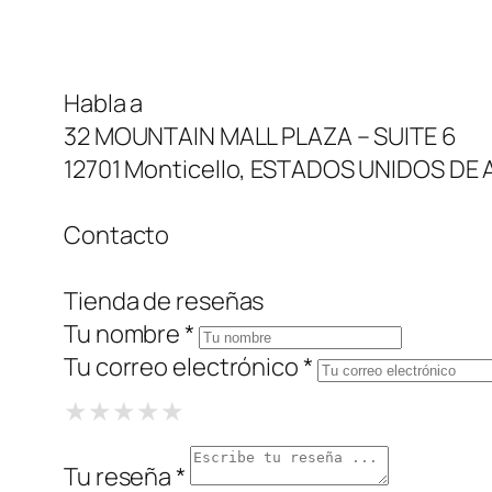
Habla a
32 MOUNTAIN MALL PLAZA – SUITE 6
12701 Monticello, ESTADOS UNIDOS DE
Contacto
Tienda de reseñas
Tu nombre *
Tu correo electrónico *
1 Star
2 Stars
3 Stars
4 Stars
5 Stars
★
★
★
★
★
★
★
★
★
★
★
★
★
★
★
Tu reseña *