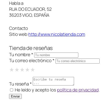
Habla a
RUA DO ECUADOR, 52
36203 VIGO, ESPAÑA
Contacto
Sitio web:
http://www.nicolatienda.com
Tienda de reseñas
Tu nombre *
Tu correo electrónico *
1 Star
2 Stars
3 Stars
4 Stars
5 Stars
★
★
★
★
★
★
★
★
★
★
★
★
★
★
★
Tu reseña *
He leído y acepto los
política de privacidad
.