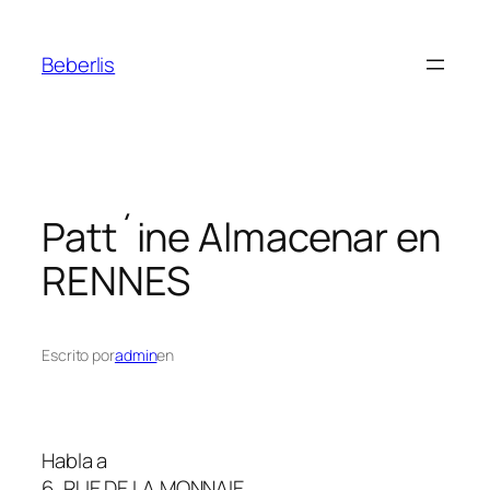
Beberlis
Patt´ine
Almacenar en
RENNES
Escrito por
admin
en
Habla a
6, RUE DE LA MONNAIE