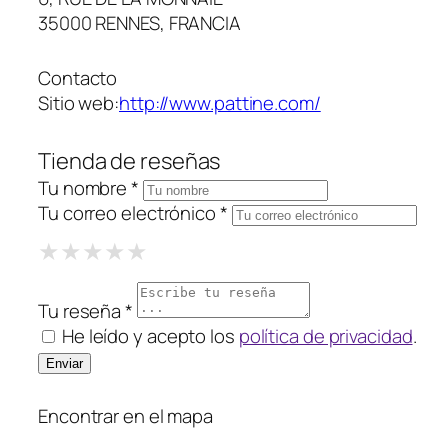
35000 RENNES, FRANCIA
Contacto
Sitio web:
http://www.pattine.com/
Tienda de reseñas
Tu nombre *
Tu correo electrónico *
1 Star
2 Stars
3 Stars
4 Stars
5 Stars
★
★
★
★
★
★
★
★
★
★
★
★
★
★
★
Tu reseña *
He leído y acepto los
política de privacidad
.
Encontrar en el mapa