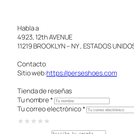
Habla a
4923, 12th AVENUE
11219 BROOKLYN – NY , ESTADOS UNIDO
Contacto
Sitio web:
https://perseshoes.com
Tienda de reseñas
Tu nombre *
Tu correo electrónico *
1 Star
2 Stars
3 Stars
4 Stars
5 Stars
★
★
★
★
★
★
★
★
★
★
★
★
★
★
★