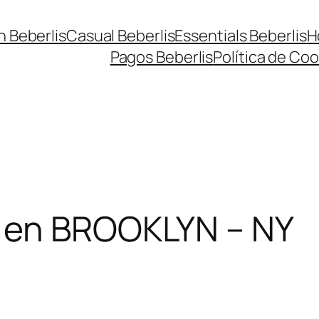
n Beberlis
Casual Beberlis
Essentials Beberlis
H
Pagos Beberlis
Política de Coo
 en BROOKLYN – NY