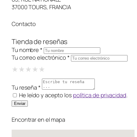
37000 TOURS, FRANCIA
Contacto
Tienda de reseñas
Tu nombre *
Tu correo electrónico *
1 Star
2 Stars
3 Stars
4 Stars
5 Stars
★
★
★
★
★
★
★
★
★
★
★
★
★
★
★
Tu reseña *
He leído y acepto los
política de privacidad
.
Encontrar en el mapa