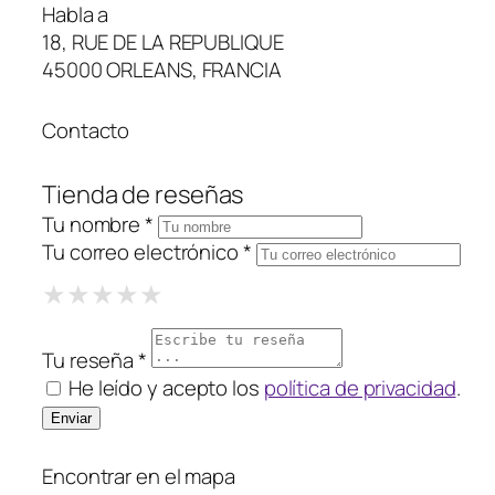
Habla a
18, RUE DE LA REPUBLIQUE
45000 ORLEANS, FRANCIA
Contacto
Tienda de reseñas
Tu nombre *
Tu correo electrónico *
1 Star
2 Stars
3 Stars
4 Stars
5 Stars
★
★
★
★
★
★
★
★
★
★
★
★
★
★
★
Tu reseña *
He leído y acepto los
política de privacidad
.
Encontrar en el mapa