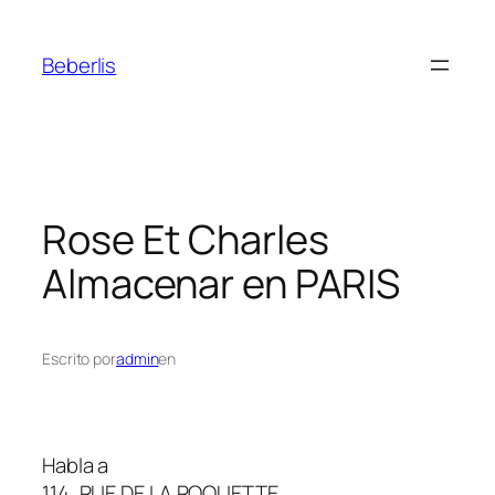
Beberlis
Rose Et Charles
Almacenar en PARIS
Escrito por
admin
en
Habla a
114, RUE DE LA ROQUETTE