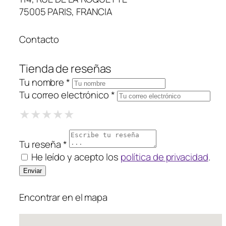
75005 PARIS, FRANCIA
Contacto
Tienda de reseñas
Tu nombre *
Tu correo electrónico *
1 Star
2 Stars
3 Stars
4 Stars
5 Stars
★
★
★
★
★
★
★
★
★
★
★
★
★
★
★
Tu reseña *
He leído y acepto los
política de privacidad
.
Encontrar en el mapa