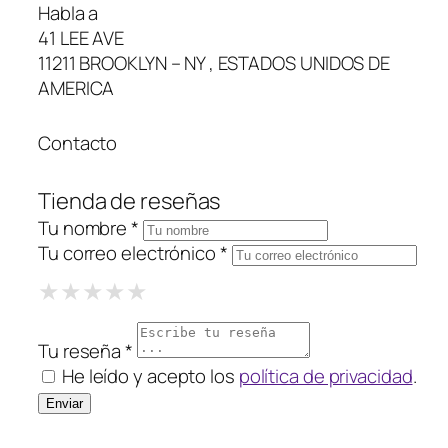
Habla a
41 LEE AVE
11211 BROOKLYN – NY , ESTADOS UNIDOS DE
AMERICA
Contacto
Tienda de reseñas
Tu nombre *
Tu correo electrónico *
1 Star
2 Stars
3 Stars
4 Stars
5 Stars
★
★
★
★
★
★
★
★
★
★
★
★
★
★
★
Tu reseña *
He leído y acepto los
política de privacidad
.