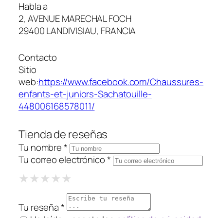
Habla a
2, AVENUE MARECHAL FOCH
29400 LANDIVISIAU, FRANCIA
Contacto
Sitio
web:
https://www.facebook.com/Chaussures-
enfants-et-juniors-Sachatouille-
448006168578011/
Tienda de reseñas
Tu nombre *
Tu correo electrónico *
1 Star
2 Stars
3 Stars
4 Stars
5 Stars
★
★
★
★
★
★
★
★
★
★
★
★
★
★
★
Tu reseña *