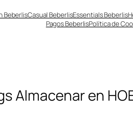
n Beberlis
Casual Beberlis
Essentials Beberlis
H
Pagos Beberlis
Política de Coo
ngs
Almacenar en HO