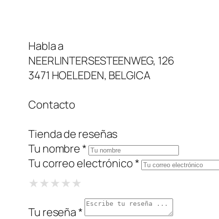
Habla a
NEERLINTERSESTEENWEG, 126
3471 HOELEDEN, BELGICA
Contacto
Tienda de reseñas
Tu nombre *
Tu correo electrónico *
1 Star
2 Stars
3 Stars
4 Stars
5 Stars
★
★
★
★
★
★
★
★
★
★
★
★
★
★
★
Tu reseña *