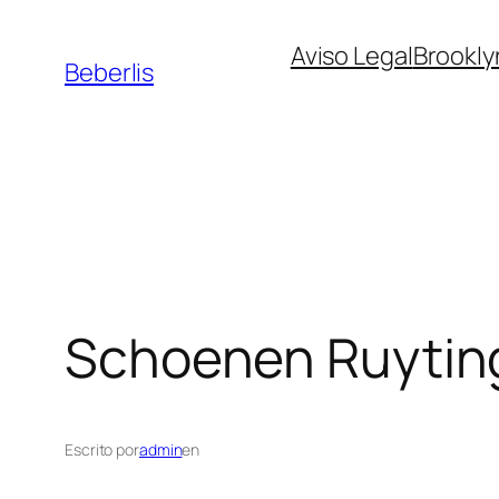
Aviso Legal
Brookly
Beberlis
Schoenen Ruyti
Escrito por
admin
en