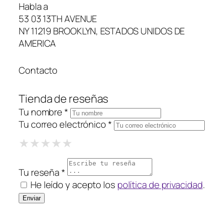
Habla a
53 03 13TH AVENUE
NY 11219 BROOKLYN, ESTADOS UNIDOS DE
AMERICA
Contacto
Tienda de reseñas
Tu nombre *
Tu correo electrónico *
1 Star
2 Stars
3 Stars
4 Stars
5 Stars
★
★
★
★
★
★
★
★
★
★
★
★
★
★
★
Tu reseña *
He leído y acepto los
política de privacidad
.